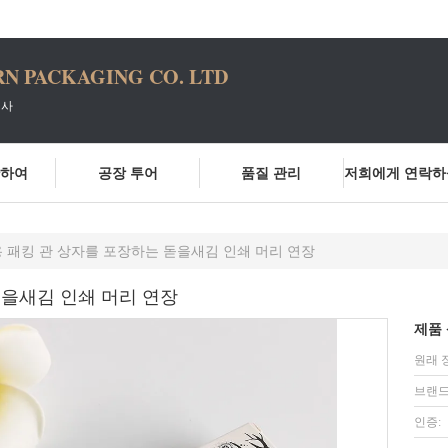
N PACKAGING CO. LTD
회사
관하여
공장 투어
품질 관리
 패킹 관 상자를 포장하는 돋을새김 인쇄 머리 연장
돋을새김 인쇄 머리 연장
제품 
원래 
브랜드
인증: