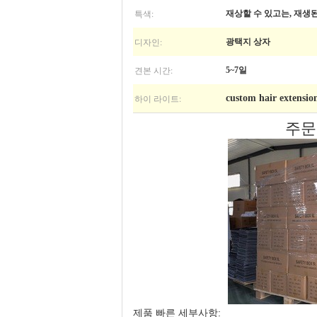
특색:
재상할 수 있고는, 재생
디자인:
광택지 상자
견본 시간:
5~7일
하이 라이트:
custom hair extensio
주문
제품 빠른 세부사항: