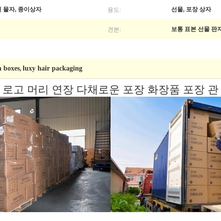
용도:
된 물자, 종이상자
선물, 포장 상자
견본:
보통 표본 선물 판지
n boxes
luxy hair packaging
,
 로고 머리 연장 다채로운 포장 화장품 포장 관