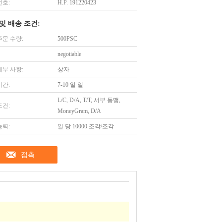
번호:
H.P. 191220423
및 배송 조건:
주문 수량:
500PSC
negotiable
세부 사항:
상자
시간:
7-10 일 일
L/C, D/A, T/T, 서부 동맹,
조건:
MoneyGram, D/A
능력:
일 당 10000 조각/조각
접촉