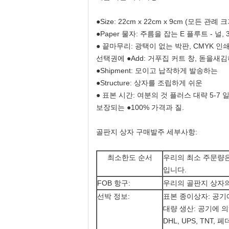
●Size: 22cm x 22cm x 9cm (모든 관
●Paper 물자: 주름을 잡는 E 플루트 - 널, 
● 끝마무리: 광택이 없는 박판, CMYK 인
선택권에 ●Add: 거푸집 커트 창, 돋을새김하는 올
●Shipment: 모이고 납작하게 발송하는
●Structure: 상자를 조립하게 쉬운
● 표본 시간: 여분의 것 플러스 대략 5-7 일
보장되는 ●100% 가격과 질.
골판지 상자 구매발주 세부사항:
최소한도 순서
우리의 최소 주문량은
입니다.
FOB 항구:
우리의 골판지 상자의
선박 정보:
표본 종이상자: 공기에
대량 생산: 공기에 의하
DHL, UPS, TNT