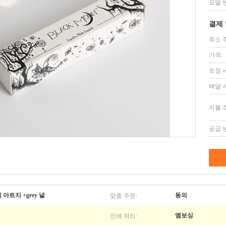
모델 
결제 
최소 
가격:
포장 
배달 
지불 
공급 
맞춤 주문:
아트지 +grey 널
동의
인쇄 처리:
엠보싱