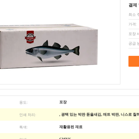
결제 
최소 
가격:
포장 
공급 
용도:
포장
인쇄 처리:
, 광택 있는 박판 돋을새김, 매트 박판, 니스로 칠
특색:
재활용된 재료