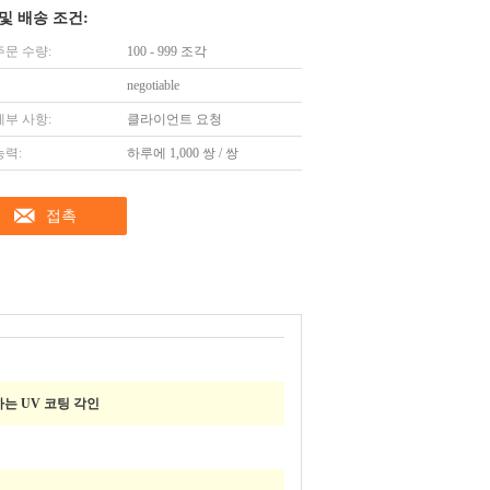
및 배송 조건:
주문 수량:
100 - 999 조각
negotiable
세부 사항:
클라이언트 요청
능력:
하루에 1,000 쌍 / 쌍
접촉
하는 UV 코팅 각인