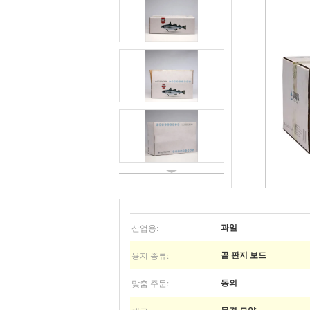
산업용:
과일
용지 종류:
골 판지 보드
맞춤 주문:
동의