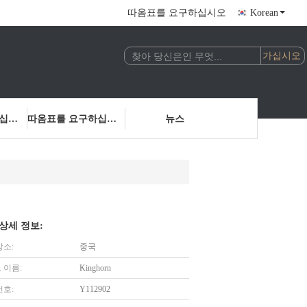
따옴표를 요구하십시오
Korean
저희에게 연락하십시오
따옴표를 요구하십시오
뉴스
상세 정보:
장소:
중국
 이름:
Kinghorn
번호:
Y112902