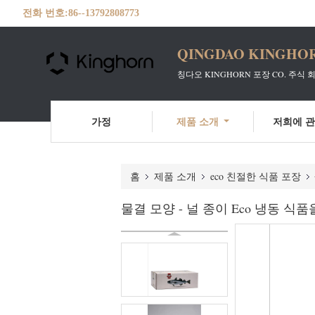
전화 번호:
86--13792808773
QINGDAO KINGHOR
칭다오 KINGHORN 포장 CO. 주식 
가정
제품 소개
저희에 
홈
제품 소개
eco 친절한 식품 포장
물결 모양 - 널 종이 Eco 냉동 식