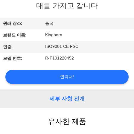
관
대를 가지고 갑니다
하
여
원래 장소:
중국
Kinghorn
브랜드 이름:
공
ISO9001 CE FSC
인증:
장
R-F191220452
모델 번호:
투
연락처!
어
세부 사항 전개
품
질
유사한 제품
관