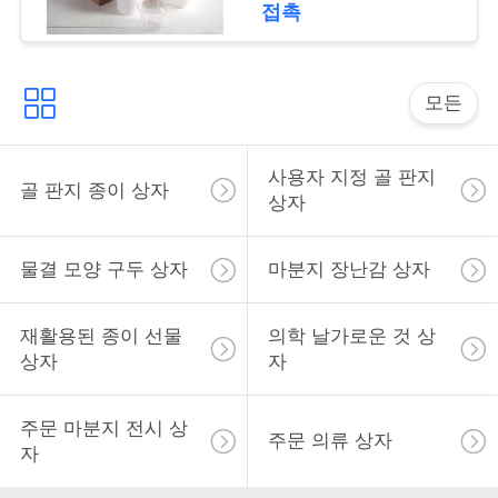
접촉
따
모든
옴
표
사용자 지정 골 판지
골 판지 종이 상자
를
상자
요
물결 모양 구두 상자
마분지 장난감 상자
구
하
재활용된 종이 선물
의학 날가로운 것 상
상자
자
십
시
주문 마분지 전시 상
주문 의류 상자
자
오