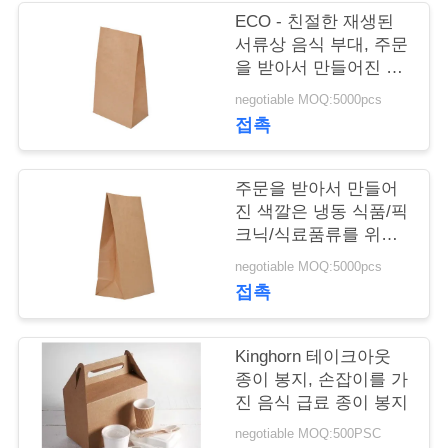
리
ECO - 친절한 재생된
서류상 음식 부대, 주문
을 받아서 만들어진 종
저
이 봉지 음식 급료
negotiable MOQ:5000pcs
희
접촉
에
주문을 받아서 만들어
게
진 색깔은 냉동 식품/픽
크닉/식료품류를 위한
연
서류상 음식 부대를 재
negotiable MOQ:5000pcs
락
생했습니다
접촉
하
십
Kinghorn 테이크아웃
종이 봉지, 손잡이를 가
시
진 음식 급료 종이 봉지
오
negotiable MOQ:500PSC