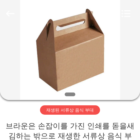
품
질
골
판
지
종
이
가
상
자
협
정
력
업
체.
Copyright
©
제
2020
-
2021
corrugated-
품
paperbox.com.
All
Rights
Reserved.
저
재생된 서류상 음식 부대
희
브라운은 손잡이를 가진 인쇄를 돋을새
에
김하는 밖으로 재생한 서류상 음식 부