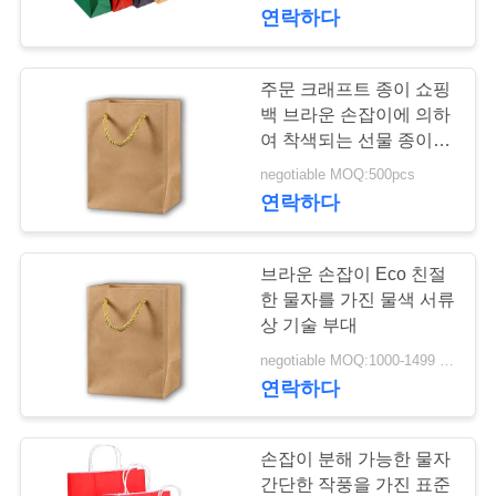
관
연락하다
하
여
주문 크래프트 종이 쇼핑
백 브라운 손잡이에 의하
여 착색되는 선물 종이 봉
공
지
negotiable MOQ:500pcs
연락하다
장
투
브라운 손잡이 Eco 친절
어
한 물자를 가진 물색 서류
상 기술 부대
negotiable MOQ:1000-1499 조각
품
연락하다
질
관
손잡이 분해 가능한 물자
간단한 작풍을 가진 표준