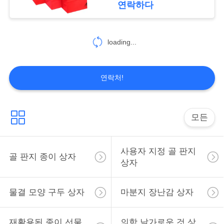
십
연락하다
시
오
loading...
사
연락처!
이
트
모든
맵
사용자 지정 골 판지
골 판지 종이 상자
상자
PRIVACY
POLICY
물결 모양 구두 상자
마분지 장난감 상자
재활용된 종이 선물
의학 날가로운 것 상