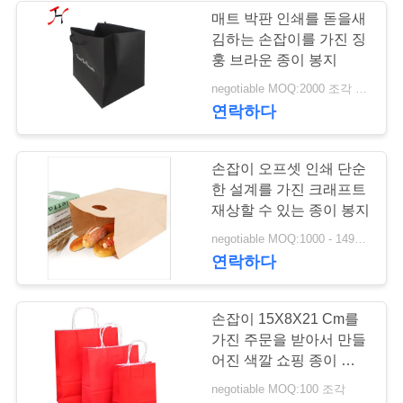
매트 박판 인쇄를 돋을새
김하는 손잡이를 가진 징
뉴
훙 브라운 종이 봉지
스
negotiable MOQ:2000 조각 / 조각
연락하다
따
손잡이 오프셋 인쇄 단순
옴
한 설계를 가진 크래프트
재상할 수 있는 종이 봉지
표
negotiable MOQ:1000 - 1499 조각
를
연락하다
요
손잡이 15X8X21 Cm를
구
가진 주문을 받아서 만들
어진 색깔 쇼핑 종이 선물
하
부대
negotiable MOQ:100 조각