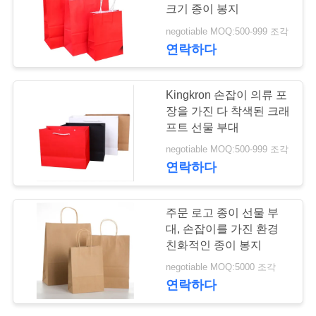
리
크기 종이 봉지
negotiable MOQ:500-999 조각
연락하다
저
희
Kingkron 손잡이 의류 포
에
장을 가진 다 착색된 크래
프트 선물 부대
게
negotiable MOQ:500-999 조각
연
연락하다
락
주문 로고 종이 선물 부
하
대, 손잡이를 가진 환경
친화적인 종이 봉지
십
negotiable MOQ:5000 조각
시
연락하다
오