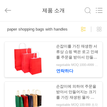
2020
-
2026
제품 소개
Qingdao
Kinghorn
Packaging
CO.
LTD.
가
All
Rights
paper shopping bags with handles
Reserved.
정
손잡이를 가진 재생한 서
제
류상 쇼핑 백은 로고 인쇄
를 주문을 받아서 만들었
품
습니다
negotiable MOQ:1000-4999 조각
연락하다
저
희
손잡이에 의하여 주문을
받아서 만들어지는 크기
에
를 가진 재생된 물자 갈색
포장지 쇼핑 백
negotiable MOQ:100-999 조각